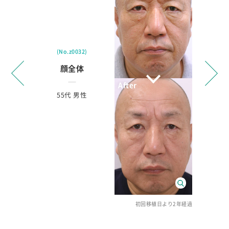
日より9ヶ月経過
(No.z
(No.z0032)
顔
顔全体
50代
55代 男性
初回移植日より2年経過