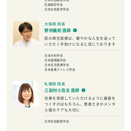
乳癌検診学会
日本女性医学学会
大阪院 院長
野洌義則 医師
肌の再生医療は、健やかな人生を送って
いただく手助けになると信じております
日本内科学会
日本循環器学会
日本在宅医療学会
日本産業ストレス学会
札幌院 院長
三田村小百合 医師
効果を実感していただけるように最善を
つくすのはもちろん、患者さまのメンタ
ル面のケアも大切に
日本抗加齢医学会