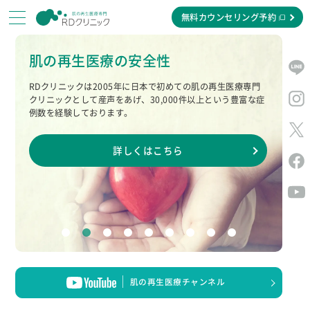
無料カウンセリング予約
肌の再生医療の安全性
RDクリニックの
肌の再生医療とは
無料カウンセリング
RDクリニックは2005年に日本で初めての肌の再生医療専門
肌の再生医療とは、肌の“真皮”部分
SKIN COLUMNS
RDクリニック
クリニックとして
産声をあげ、30,000件以上という豊富な症
では、
まずは、カウンセリングでご納得い
肌コラム
にある
「肌細胞（真皮線維芽細
例数を経験しております。
RDクリニック
は
一緒に働いてくださる
ただけるまでご相談ください。
胞）」を移植して増やすことで、
老
RDクリニック
は
スタッフ
募集中！！
カウンセリングルームは完全個室と
を
化症状が起こる前の肌本来の状態に
肌についての情報
肌の再生医療
なっており、
プライベートは守られ
戻す治療です。
詳しくはこちら
満載のコラム。
です
ますのでご安心ください。
治療を受けたスタ
です
ご興味のある方は、是非お気軽に
ッフのアンケート
お問い合わせください。
詳しくはこちら
詳しくはこちら
コラム掲載中！
肌の再生医療チャンネル