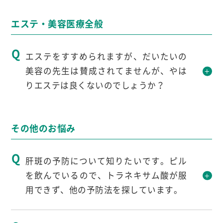
平
先生の回答
エステ・美容医療全般
男性は水で顔を洗う人が多いです。極端な話、
エステをすすめられますが、だいたいの
何も使わない方が良いと考えています。
美容の先生は賛成されてませんが、やは
女性は化粧をしますのでやりすぎない程度に洗
りエステは良くないのでしょうか？
顔をすれば何を使っても大差はないでしょう。
本来の肌の保湿成分を落としすぎない方が良い
平
先生の回答
と思います。
その他のお悩み
エステに何を求めているか分かりませんがプラ
肝斑の予防について知りたいです。ピル
スアルファのケアとしては問題ないと思いま
を飲んでいるので、トラネキサム酸が服
す。
用できず、他の予防法を探しています。
平
先生の回答