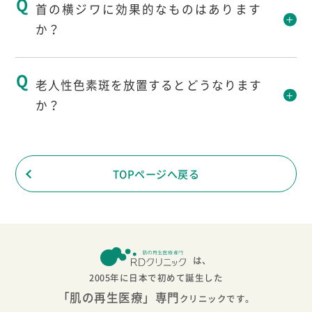
首の横ジワに効果的なものはあります
か？
肝斑は洗顔のし過ぎが問題ではないかと言われ
ています。
平
先生の回答
老人性色素斑を放置するとどうなります
女性ホルモンが影響しているとも考えられてい
か？
ますが、洗顔による物理的な刺激から発症して
肌の再生医療が効果的です。
いると考えています。
平
先生の回答
TOPページへ戻る
どうもならないと思います。放置しても問題は
ないです。
また現在の真皮繊維芽細胞の治療では効果はあ
は、
りません。
2005年に日本で初めて誕生した
「肌の再生医療」専門
クリニックです。