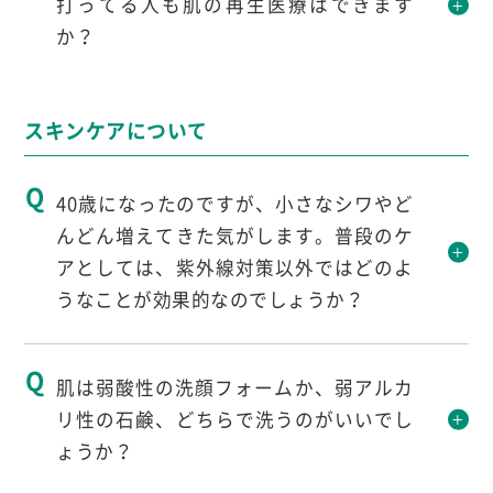
打ってる人も肌の再生医療はできます
す。
細胞を破壊するような、レーザー治療は控えて
か？
第一に耳の後ろが処置しやすい（着替える必要
いただいた方が良いのではないでしょうか。
もない）部分でありますので、耳の後ろから採
平
先生の回答
取をすることが現実的ではないでしょうか。
スキンケアについて
できます。
40歳になったのですが、小さなシワやど
んどん増えてきた気がします。普段のケ
アとしては、紫外線対策以外ではどのよ
うなことが効果的なのでしょうか？
平
先生の回答
肌は弱酸性の洗顔フォームか、弱アルカ
リ性の石鹸、どちらで洗うのがいいでし
保湿をしっかりしてください。
ょうか？