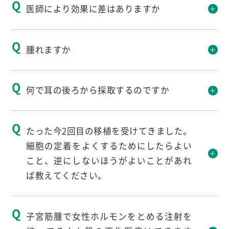
医師により効果に差はありますか
野洌
先生の回答
腫れますか
医師による大きな差はないと考えています。そ
野洌
先生の回答
何で耳の後ろから採取するのですか
れよりも、細胞の質が重要ではないでしょう
か。
注射針を刺して治療を行いますのでもちろん腫
野洌
先生の回答
培養士の技術や細胞の保管状況等、しっかりと
​たった今2回目の移植を受けてきました。
れます。
した品質が確保できるCPCを利用しているかど
細胞の定着をよくするためにしたらよい
ただし、他の美容治療と比べると表皮層の浅い
うかという点が重要と捉えています。
紫外線を受けにくい部分であるのはもちろんで
こと、逆にしないほうがよいことがあれ
部分（1mm程度）に入れる治療のため、回復
すが、真皮細胞も部位により厚さが異なるとい
ば教えてください。
は早いです。
う情報もあります。
顔に移植する細胞はより顔に近い部分から採取
平
先生の回答
子宮筋腫で女性ホルモンをとめる注射を
する方がベストであるというように考えていま